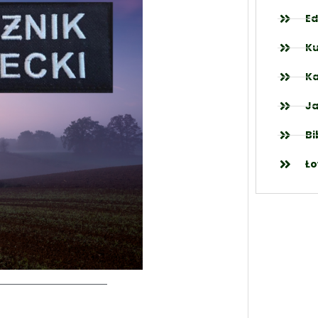
Ed
Ku
Ka
Ja
Bi
Ło