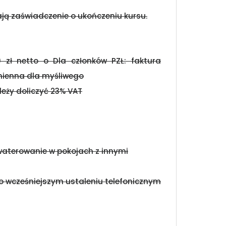
ją zaświadczenie o ukończeniu kursu.
0 zł netto o Dla członków PZŁ: faktura
imienna dla myśliwego
eży doliczyć 23% VAT
waterowanie w pokojach z innymi
po wcześniejszym ustaleniu telefonicznym