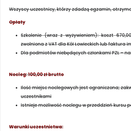
Wszyscy uczestnicy, którzy zdadzą egzamin, otrzyma
Opłaty
Szkolenie (wraz z wyżywieniem): koszt 670,0
zwolniona z VAT dla Kół Łowieckich lub faktura 
Dla podmiotów niebędących członkami PZŁ – nal
Nocleg: 100,00 zł brutto
Ilość miejsc noclegowych jest ograniczona; zak
uczestnikami
Istnieje możliwość noclegu w przeddzień kursu 
Warunki uczestnictwa: