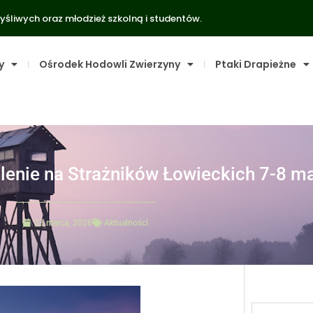
yśliwych oraz młodzież szkolną i studentów.
y
Ośrodek Hodowli Zwierzyny
Ptaki Drapieżne
nie na Strażników Łowieckich 7-8 maj
23 marca, 2026
Aktualności