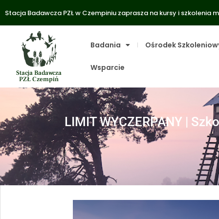
Stacja Badawcza PZŁ w Czempiniu zaprasza na kursy i szkolenia m
Badania
Ośrodek Szkoleniow
Wsparcie
Stacja Badawcza
PZŁ Czempiń
LIMIT WYCZERPANY | Szkole