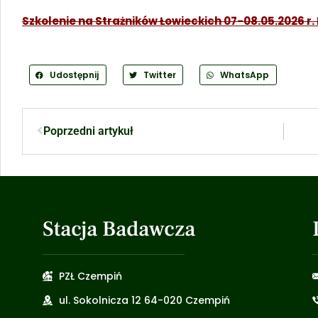
Szkolenie na Strażników Łowieckich 07-08.05.2026 r.
Udostępnij
Twitter
WhatsApp
Poprzedni artykuł
Stacja Badawcza
PZŁ Czempiń
ul. Sokolnicza 12 64-020 Czempiń