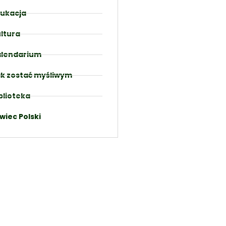
ukacja
ltura
lendarium
k zostać myśliwym
blioteka
wiec Polski