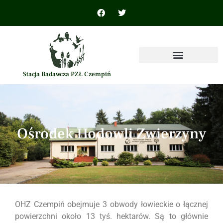
Stacja Badawcza PZŁ Czempiń
Ośrodek Hodowli Zwierzyny
OHZ Czempiń obejmuje 3 obwody łowieckie o łącznej
powierzchni około 13 tyś. hektarów. Są to głównie