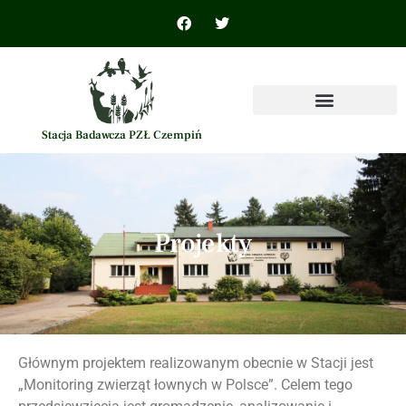
Stacja Badawcza PZŁ Czempiń
Projekty
Głównym projektem realizowanym obecnie w Stacji jest
„Monitoring zwierząt łownych w Polsce”. Celem tego