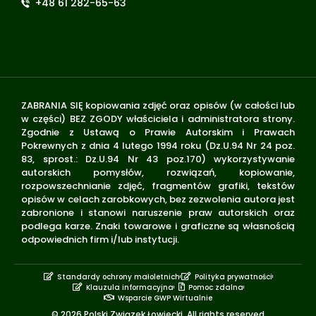
+48 61 282-65-63
ZABRANIA SIĘ kopiowania zdjęć oraz opisów (w całości lub
w części) BEZ ZGODY właściciela i administratora strony.
Zgodnie z Ustawą o Prawie Autorskim i Prawach
Pokrewnych z dnia 4 lutego 1994 roku (Dz.U.94 Nr 24 poz.
83, sprost.: Dz.U.94 Nr 43 poz.170) wykorzystywanie
autorskich pomysłów, rozwiązań, kopiowanie,
rozpowszechnianie zdjęć, fragmentów grafiki, tekstów
opisów w celach zarobkowych, bez zezwolenia autora jest
zabronione i stanowi naruszenie praw autorskich oraz
podlega karze. Znaki towarowe i graficzne są własnością
odpowiednich firm i/lub instytucji.
Standardy ochrony małoletnich
Polityka prywatności
Klauzula informacyjna
Pomoc zdalna
Wsparcie GWP Wirtualnie
© 2026 Polski Związek Łowiecki. All rights reserved