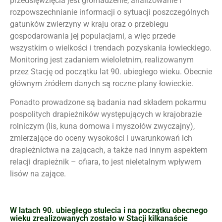
przedsięwzięcia jest gromadzenie, analizowanie i
rozpowszechnianie informacji o sytuacji poszczególnych
gatunków zwierzyny w kraju oraz o przebiegu
gospodarowania jej populacjami, a więc przede
wszystkim o wielkości i trendach pozyskania łowieckiego.
Monitoring jest zadaniem wieloletnim, realizowanym
przez Stację od początku lat 90. ubiegłego wieku. Obecnie
głównym źródłem danych są roczne plany łowieckie.
Ponadto prowadzone są badania nad składem pokarmu
pospolitych drapieżników występujących w krajobrazie
rolniczym (lis, kuna domowa i myszołów zwyczajny),
zmierzające do oceny wysokości i uwarunkowań ich
drapieżnictwa na zającach, a także nad innym aspektem
relacji drapieżnik – ofiara, to jest nieletalnym wpływem
lisów na zające.
W latach 90. ubiegłego stulecia i na początku obecnego
wieku zrealizowanych zostało w Stacji kilkanaście