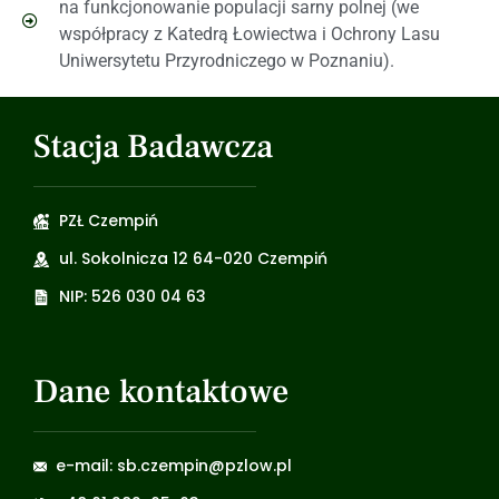
na funkcjonowanie populacji sarny polnej (we
współpracy z Katedrą Łowiectwa i Ochrony Lasu
Uniwersytetu Przyrodniczego w Poznaniu).
Stacja Badawcza
PZŁ Czempiń
ul. Sokolnicza 12 64-020 Czempiń
NIP: 526 030 04 63
Dane kontaktowe
e-mail: sb.czempin@pzlow.pl