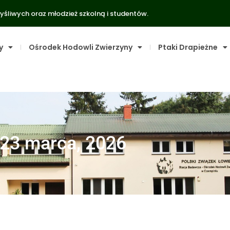
yśliwych oraz młodzież szkolną i studentów.
y
Ośrodek Hodowli Zwierzyny
Ptaki Drapieżne
23 marca, 2026