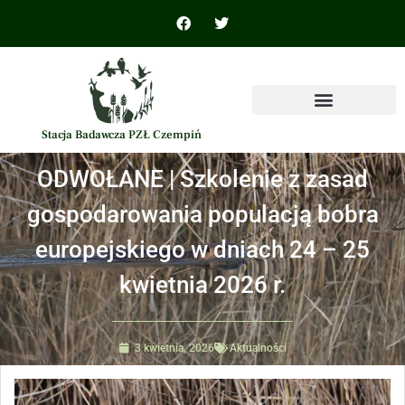
Stacja Badawcza PZŁ Czempiń
ODWOŁANE | Szkolenie z zasad
gospodarowania populacją bobra
europejskiego w dniach 24 – 25
kwietnia 2026 r.
3 kwietnia, 2026
Aktualności