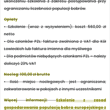
ukończeniu szkolenia z zakresu postępowania przy
ograniczaniu liczebności populacji bobrów.
Opłaty
• Szkolenie (wraz z wyżywieniem): koszt 560,00 zł
netto
• Dla członków PZŁ: faktura zwolniona z VAT dla Kół
Łowieckich lub faktura imienna dla myśliwego
• Dla podmiotów niebędących członkami PZŁ – należy
doliczyć 23% VAT
Nocleg: 100,00 zł brutto
• Ilość miejsc noclegowych jest ograniczona;
zakwaterowanie w pokojach z innymi uczestnikami
Więcej informacji:
Szkolenie z zasad
gospodarowania populacją bobra europejskiego z