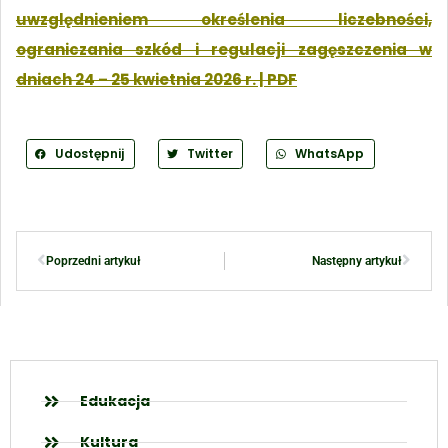
uwzględnieniem określenia liczebności,
ograniczania szkód i regulacji zagęszczenia w
dniach 24 – 25 kwietnia 2026 r. | PDF
Udostępnij
Twitter
WhatsApp
Poprzedni artykuł
Następny artykuł
Edukacja
Kultura