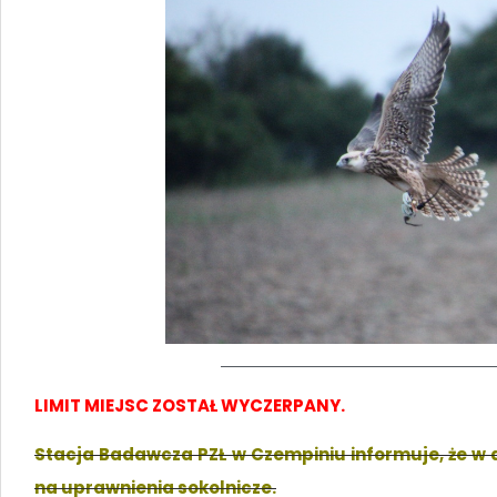
LIMIT MIEJSC ZOSTAŁ WYCZERPANY.
Stacja Badawcza PZŁ w Czempiniu informuje, że w d
na uprawnienia sokolnicze.