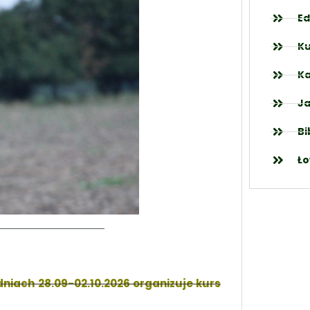
Ed
Ku
Ka
Ja
Bi
Ło
niach 28.09-02.10.2026 organizuje kurs