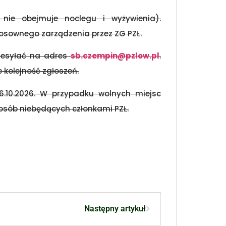
 nie obejmuje noclegu i wyżywienia).
sownego zarządzenia przez ZG PZŁ.
rzesyłać na adres
sb.czempin@pzlow.pl
.
 kolejność zgłoszeń.
6.10.2026. W przypadku wolnych miejsc
 osób niebędących członkami PZŁ.
Następny artykuł