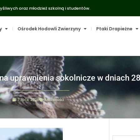
yśliwych oraz młodzież szkolną i studentów.
y
Ośrodek Hodowli Zwierzyny
Ptaki Drapieżne
 uprawnienia sokolnicze w dniach 28.
7 lipca, 2026
Aktualności