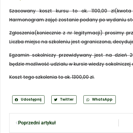
Szacowany koszt kursu to ok. 1100,00 zł(kwota
Harmonogram zajęć zostanie podany po wydaniu sto
Zgłoszenia(koniecznie z nr legitymacji) prosimy p
Liczba miejsc na szkoleniu jest ograniczona, decyduje
Egzamin sokolniczy przewidywany jest na dzień 2
będzie możliwość udziału w kursie wiedzy sokolniczej
Koszt tego szkolenia to ok. 1300,00 zł.
Udostępnij
Twitter
WhatsApp
Poprzedni artykuł