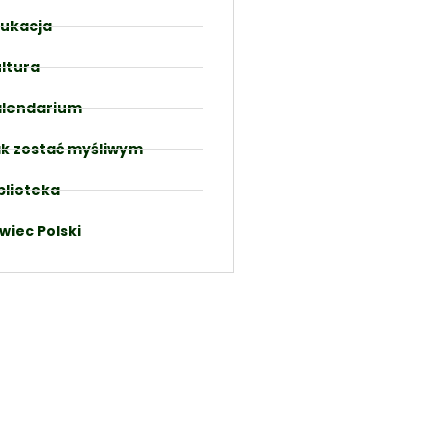
ukacja
ltura
lendarium
k zostać myśliwym
blioteka
wiec Polski