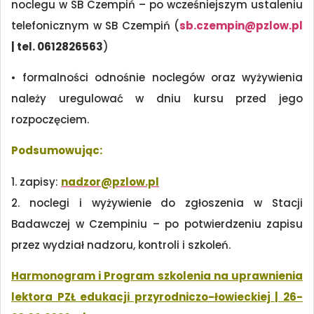
noclegu w SB Czempiń – po wcześniejszym ustaleniu
telefonicznym w SB Czempiń (
sb.czempin@pzlow.pl
| tel. 0612826563
)
• formalności odnośnie noclegów oraz wyżywienia
należy uregulować w dniu kursu przed jego
rozpoczęciem.
Podsumowując:
1. zapisy:
nadzor@pzlow.pl
2. noclegi i wyżywienie do zgłoszenia w Stacji
Badawczej w Czempiniu – po potwierdzeniu zapisu
przez wydział nadzoru, kontroli i szkoleń.
Harmonogram i Program szkolenia na uprawnienia
lektora PZŁ edukacji przyrodniczo-łowieckiej | 26-