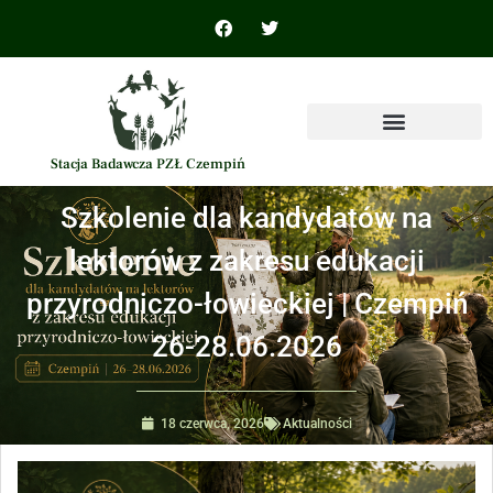
Stacja Badawcza PZŁ Czempiń
Szkolenie dla kandydatów na
lektorów z zakresu edukacji
przyrodniczo-łowieckiej | Czempiń
26-28.06.2026
18 czerwca, 2026
Aktualności