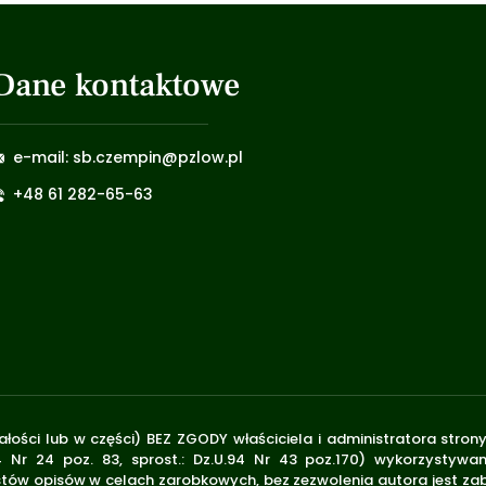
Dane kontaktowe
e-mail: sb.czempin@pzlow.pl
+48 61 282-65-63
łości lub w części) BEZ ZGODY właściciela i administratora stron
 Nr 24 poz. 83, sprost.: Dz.U.94 Nr 43 poz.170) wykorzystywan
stów opisów w celach zarobkowych, bez zezwolenia autora jest zab