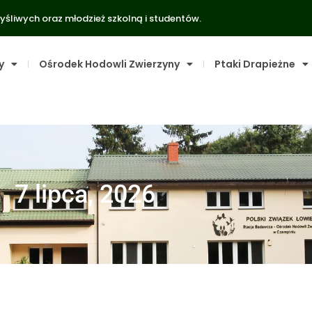
yśliwych oraz młodzież szkolną i studentów.
y
Ośrodek Hodowli Zwierzyny
Ptaki Drapieżne
7 lipca, 2026