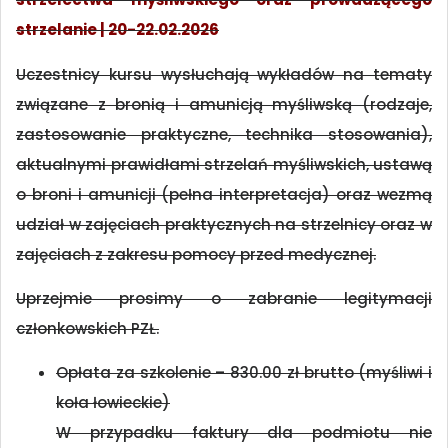
strzelanie | 20-22.02.2026
Uczestnicy kursu wysłuchają wykładów na tematy
związane z bronią i amunicją myśliwską (rodzaje,
zastosowanie praktyczne, technika stosowania),
aktualnymi prawidłami strzelań myśliwskich, ustawą
o broni i amunicji (pełna interpretacja) oraz wezmą
udział w zajęciach praktycznych na strzelnicy oraz w
zajęciach z zakresu pomocy przed medycznej.
Uprzejmie prosimy o zabranie legitymacji
członkowskich PZŁ.
Opłata za szkolenie – 830.00 zł brutto (myśliwi i
koła łowieckie)
W przypadku faktury dla podmiotu nie