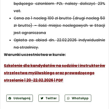
będącego członkiem PZŁ należy doliczyć 23%
vat.
Cena za 1 nocleg 100 zł brutto (drugi nocleg 50
zł brutto) – ilość miejsc noclegowych w Stacji
jest ograniczona
Opłata za obiad dn. 22.02.2026 indywidualnie
na strzelnicy.
Warunki uczestnictwa w kursie:
Szkolenie dla kandydatów na sędziów i instruktorów
strzelectwa myśliwskiego oraz prowadzącego
strzelanie | 20-22.02.2026 | PDF
Udostępnij
Twitter
WhatsApp