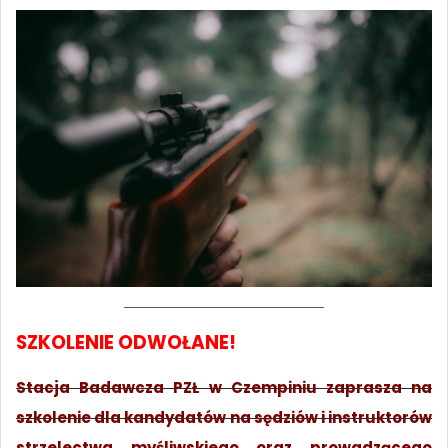
SZKOLENIE ODWOŁANE!
Stacja Badawcza PZŁ w Czempiniu zaprasza na
szkolenie dla kandydatów na sędziów i instruktorów
strzelectwa myśliwskiego oraz prowadzącego