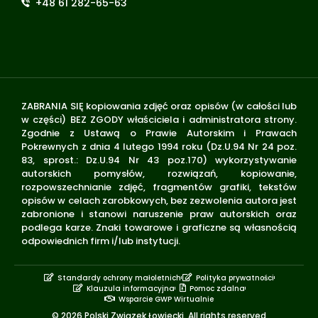
+48 61 282-65-63
ZABRANIA SIĘ kopiowania zdjęć oraz opisów (w całości lub
w części) BEZ ZGODY właściciela i administratora strony.
Zgodnie z Ustawą o Prawie Autorskim i Prawach
Pokrewnych z dnia 4 lutego 1994 roku (Dz.U.94 Nr 24 poz.
83, sprost.: Dz.U.94 Nr 43 poz.170) wykorzystywanie
autorskich pomysłów, rozwiązań, kopiowanie,
rozpowszechnianie zdjęć, fragmentów grafiki, tekstów
opisów w celach zarobkowych, bez zezwolenia autora jest
zabronione i stanowi naruszenie praw autorskich oraz
podlega karze. Znaki towarowe i graficzne są własnością
odpowiednich firm i/lub instytucji.
Standardy ochrony małoletnich
Polityka prywatności
Klauzula informacyjna
Pomoc zdalna
Wsparcie GWP Wirtualnie
© 2026 Polski Związek Łowiecki. All rights reserved