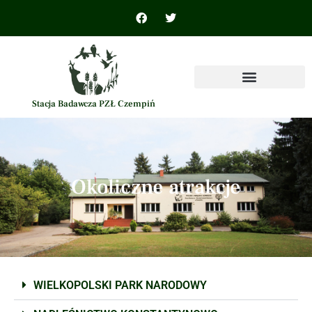
Stacja Badawcza PZŁ Czempiń
Okoliczne atrakcje
WIELKOPOLSKI PARK NARODOWY