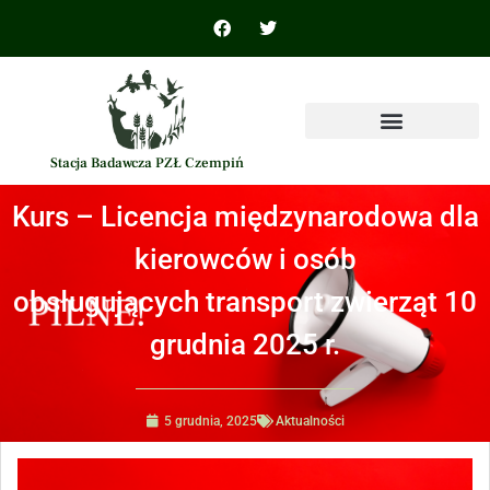
Stacja Badawcza PZŁ Czempiń
Kurs – Licencja międzynarodowa dla
kierowców i osób
obsługujących transport zwierząt 10
grudnia 2025 r.
5 grudnia, 2025
Aktualności